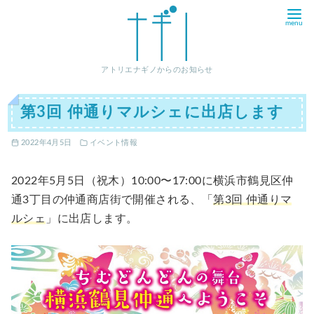
コ
ン
テ
ン
アトリエナギノからのお知らせ
ツ
へ
第3回 仲通りマルシェに出店します
移
動
2022年4月5日
イベント情報
2022年5月5日（祝木）10:00〜17:00に横浜市鶴見区仲
通3丁目の仲通商店街で開催される、「
第3回 仲通りマ
ルシェ
」に出店します。